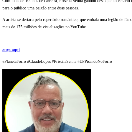
Com mais de 10 anos de carreira, Priscila Senna ganhou destaque no cenário nac
para o público uma paixão entre duas pessoas.
A artista se destaca pelo repertório romântico, que embala uma legião de fãs 
mais de 175 milhões de visualizações no YouTube.
ouça aqui
#PlanetaForro #ClaudeLopes #PriscilaSenna #EPPisandoNoForro