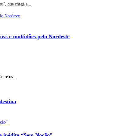
u", que chega a...
ows e multidões pelo Nordeste
ntre os...
destina
na inédita “Sem Noção”