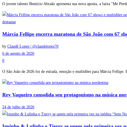
O jovem talento Beniicio Abraão apresenta sua nova aposta, a faixa "Me Perde
destaque
Márcia Fellipe encerra maratona de São João com 67 sh
by
Claudê Lopes | @claudelopes70
6 de agosto de 2026
0
O São João de 2026 foi de estrada, emoção e multidões para Márcia Fellipe. E
Rey Vaqueiro consolida seu protagonismo na música nor
24 de julho de 2026
Iguinho & Lulinha e Tierry se unem pela primeira vez 