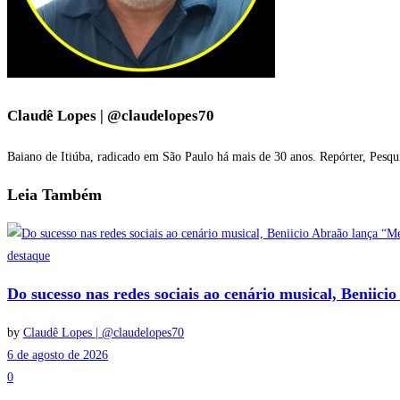
Claudê Lopes | @claudelopes70
Baiano de Itiúba, radicado em São Paulo há mais de 30 anos. Repórter, Pesqu
Leia
Também
destaque
Do sucesso nas redes sociais ao cenário musical, Beniic
by
Claudê Lopes | @claudelopes70
6 de agosto de 2026
0