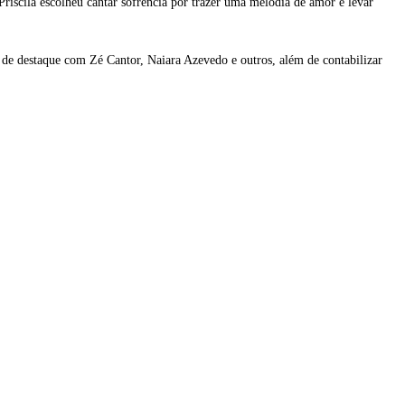
 Priscila escolheu cantar sofrência por trazer uma melodia de amor e levar
as de destaque com Zé Cantor, Naiara Azevedo e outros, além de contabilizar