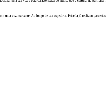
ional pela sua voz e pela característica do ritmo, que é cultural na periferia.
com uma voz marcante. Ao longo de sua trajetória, Priscila já realizou parceri