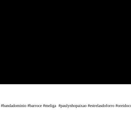
ta #bandadominio #barroce #meliga #paulynhopaixao #estrelasdoforro #oreidoco