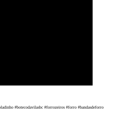
ladinho #botecodavilasbc #forrozeiros #forro #bandasdeforro