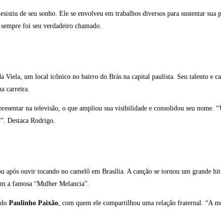
sistiu de seu sonho. Ele se envolveu em trabalhos diversos para sustentar sua
 sempre foi seu verdadeiro chamado.
a Viela, um local icônico no bairro do Brás na capital paulista. Seu talento e 
a carreira.
esentar na televisão, o que ampliou sua visibilidade e consolidou seu nome. “
l
”. Destaca Rodrigo.
u após ouvir tocando no camelô em Brasília. A canção se tornou um grande hit 
com a famosa “Mulher Melancia”.
indo
Paulinho Paixão
, com quem ele compartilhou uma relação fraternal. “A mús