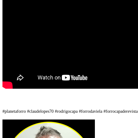
#planetaforro #claudelopes70 #rodrigocapa #forrodaviela #forrocapaderevis