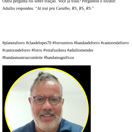
Outra pergunta foi sobre traição. Você já traiu? Perguntou o locutor:
Aduílio respondeu: “
Já trai pra Caralho, RS, RS, RS
.”
#planetaforro #claudelopes70 #forrozeiros #bandasdeforro #cantoresdeforro
#cantorasdeforro #forro #veiafuxikera #aduiliomendes
#bandasmastruzcomleite #bandamagnificos