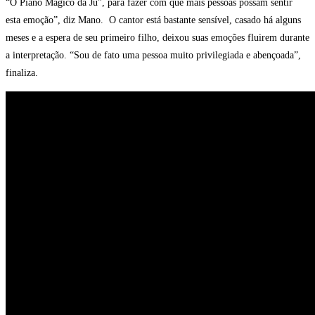
“O Piano Mágico da Ju”, para fazer com que mais pessoas possam sentir
esta emoção”, diz Mano. O cantor está bastante sensível, casado há alguns
meses e a espera de seu primeiro filho, deixou suas emoções fluirem durante
a interpretação. “Sou de fato uma pessoa muito privilegiada e abençoada”,
finaliza.