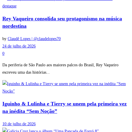
destaque
Rey Vaqueiro consolida seu protagonismo na música
nordestina
by
Claudê Lopes | @claudelopes70
24 de julho de 2026
0
Da periferia de São Paulo aos maiores palcos do Brasil, Rey Vaqueiro
escreveu uma das histórias...
Iguinho & Lulinha e Tierry se unem pela primeira vez
na inédita “Sem Noção”
10 de julho de 2026