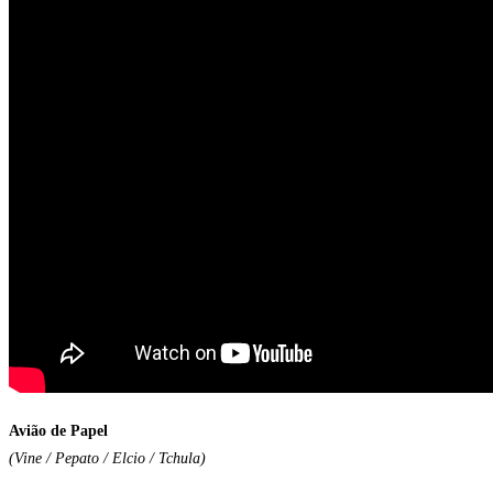
Aviã
o de Papel
(Vine / P
epato / Elcio / Tchula)