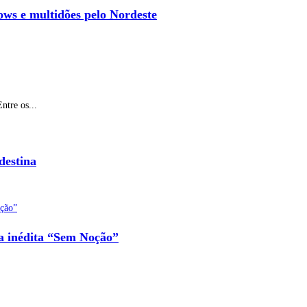
ows e multidões pelo Nordeste
ntre os...
destina
na inédita “Sem Noção”