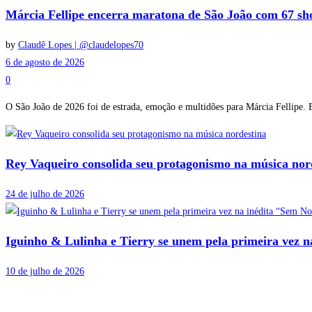
Márcia Fellipe encerra maratona de São João com 67 sh
by
Claudê Lopes | @claudelopes70
6 de agosto de 2026
0
O São João de 2026 foi de estrada, emoção e multidões para Márcia Fellipe. E
Rey Vaqueiro consolida seu protagonismo na música nor
24 de julho de 2026
Iguinho & Lulinha e Tierry se unem pela primeira vez 
10 de julho de 2026