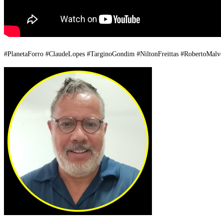
#PlanetaForro #ClaudeLopes #TarginoGondim #NiltonFreittas #RobertoMalv