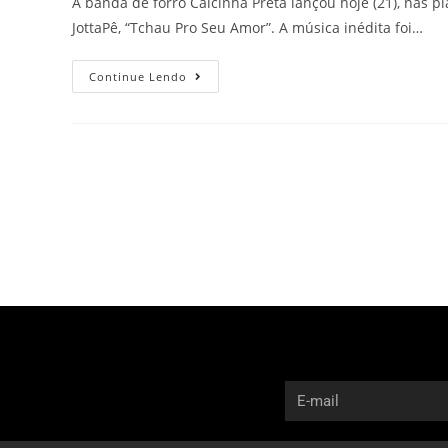
A banda de forró Calcinha Preta lançou hoje (21), nas p
JottaPê, “Tchau Pro Seu Amor”. A música inédita foi…
Continue Lendo