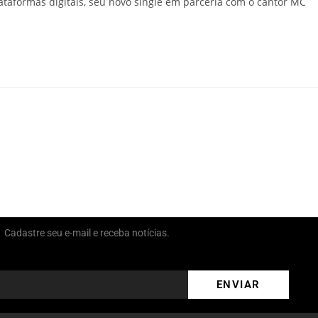
lataformas digitais, seu novo single em parceria com o cantor MC
Cadastre seu e-mail e receba notícias.
ENVIAR