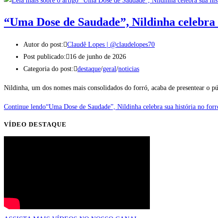
“Uma Dose de Saudade”, Nildinha celebra s
Autor do post:
Claudê Lopes | @claudelopes70
Post publicado:
16 de junho de 2026
Categoria do post:
destaque
/
geral
/
noticias
Nildinha, um dos nomes mais consolidados do forró, acaba de presentear o p
Continue lendo
“Uma Dose de Saudade”, Nildinha celebra sua história no forr
VÍDEO DESTAQUE