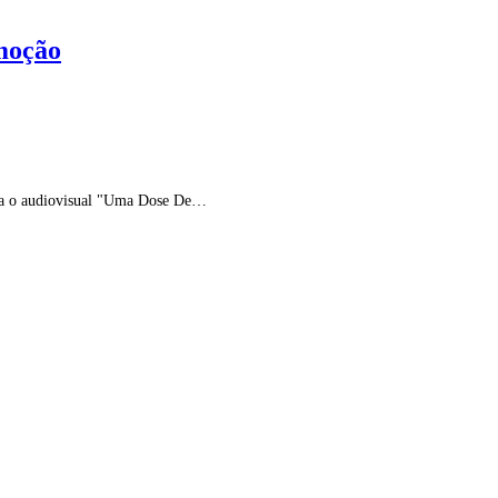
emoção
ança o audiovisual "Uma Dose De…