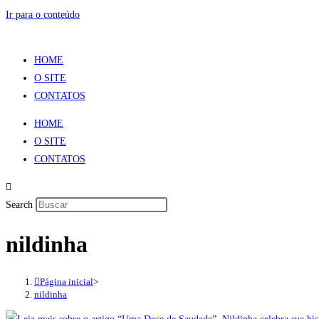
Ir para o conteúdo
HOME
O SITE
CONTATOS
HOME
O SITE
CONTATOS
Search
nildinha
Página inicial
>
nildinha