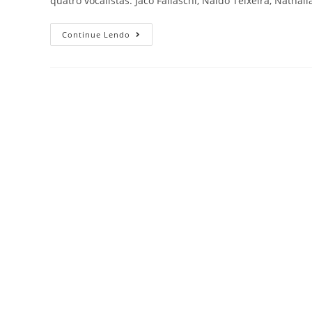
quatro vocalistas: Jacó Fallaschi, Naldo Teixeira, Nathal
Continue Lendo