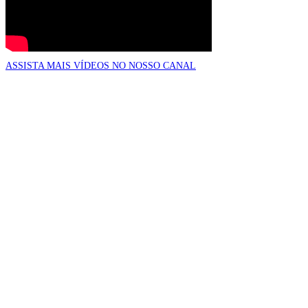
Bonde
do
Vaqueiro
ASSISTA MAIS VÍDEOS NO NOSSO CANAL