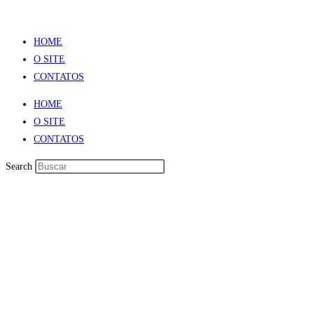
Ir
para
HOME
o
O SITE
conteúdo
CONTATOS
HOME
O SITE
CONTATOS
Search