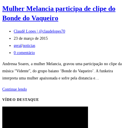
Mulher Melancia participa de clipe do
Bonde do Vaqueiro
Autor
Claudê Lopes | @claudelopes70
do
Post
23 de março de 2015
post:
publicado:
Categoria
geral
/
noticias
do
Comentários
0 comentário
post:
do
Andressa Soares, a mulher Melancia, gravou uma participação no clipe da
post:
música “Vidente”, do grupo baiano ‘Bonde do Vaqueiro’. A funkeira
interpreta uma mulher apaixonada e sofre pela distancia e…
Mulher
Continue lendo
Melancia
VÍDEO DESTAQUE
participa
de
clipe
do