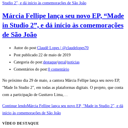
Márcia Fellipe lança seu novo EP, “Made
in Studio 2”, e dá início às comemorações
de São João
Autor do post:
Claudê Lopes | @claudelopes70
Post publicado:
22 de maio de 2019
Categoria do post:
destaque
/
geral
/
noticias
Comentários do post:
0 comentário
No próximo dia 29 de maio, a cantora Márcia Fellipe lança seu novo EP,
“Made In Studio 2”, em todas as plataformas digitais. O projeto, que conta
com a participação de Gusttavo Lima,…
Continue lendo
Márcia Fellipe lança seu novo EP, “Made in Studio 2”, e dá
início às comemorações de São João
VÍDEO DESTAQUE