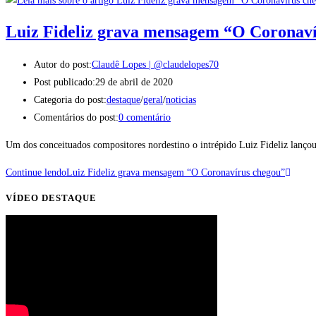
Luiz Fideliz grava mensagem “O Coronav
Autor do post:
Claudê Lopes | @claudelopes70
Post publicado:
29 de abril de 2020
Categoria do post:
destaque
/
geral
/
noticias
Comentários do post:
0 comentário
Um dos conceituados compositores nordestino o intrépido Luiz Fideliz lançou
Continue lendo
Luiz Fideliz grava mensagem “O Coronavírus chegou”
VÍDEO DESTAQUE