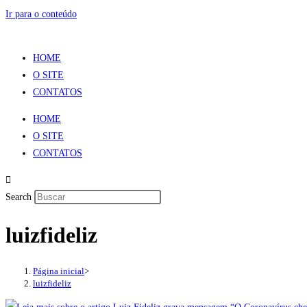
Ir para o conteúdo
HOME
O SITE
CONTATOS
HOME
O SITE
CONTATOS
Search
luizfideliz
Página inicial
>
luizfideliz