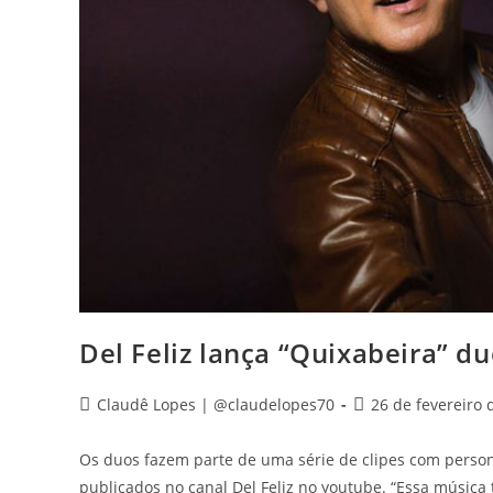
Del Feliz lança “Quixabeira” du
Claudê Lopes | @claudelopes70
26 de fevereiro 
Os duos fazem parte de uma série de clipes com person
publicados no canal Del Feliz no youtube. “Essa músi