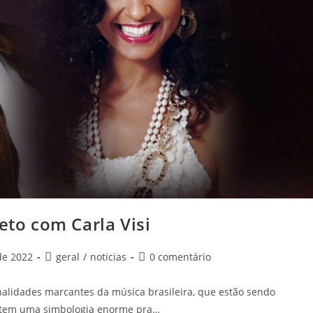
eto com Carla Visi
de 2022
geral
/
noticias
0 comentário
alidades marcantes da música brasileira, que estão sendo
ca tem uma simbologia enorme pra…