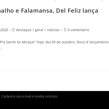
alho e Falamansa, Del Feliz lança
 2020
destaque
/
geral
/
noticias
0 comentário
“Pra Gente Se Abraçar” hoje, dia 09 de outubro. Disco é lançamento
,…
Cadastre seu e-mail e receba notícias.