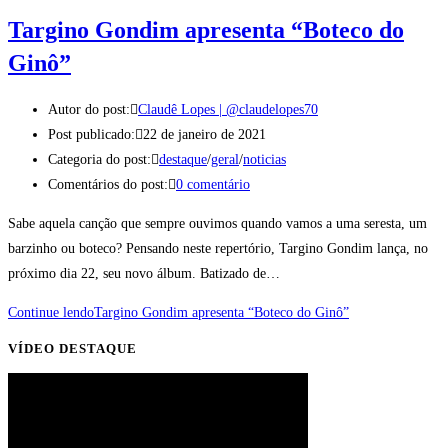
Targino Gondim apresenta “Boteco do
Ginô”
Autor do post:
Claudê Lopes | @claudelopes70
Post publicado:
22 de janeiro de 2021
Categoria do post:
destaque
/
geral
/
noticias
Comentários do post:
0 comentário
Sabe aquela canção que sempre ouvimos quando vamos a uma seresta, um
barzinho ou boteco? Pensando neste repertório, Targino Gondim lança, no
próximo dia 22, seu novo álbum. Batizado de…
Continue lendo
Targino Gondim apresenta “Boteco do Ginô”
VÍDEO DESTAQUE