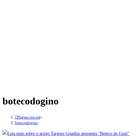
botecodogino
Página inicial
>
botecodogino