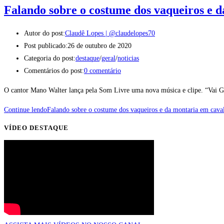
Falando sobre o costume dos vaqueiros e 
Autor do post:
Claudê Lopes | @claudelopes70
Post publicado:
26 de outubro de 2020
Categoria do post:
destaque
/
geral
/
noticias
Comentários do post:
0 comentário
O cantor Mano Walter lança pela Som Livre uma nova música e clipe. “Vai 
Continue lendo
Falando sobre o costume dos vaqueiros e da montaria em cava
VÍDEO DESTAQUE