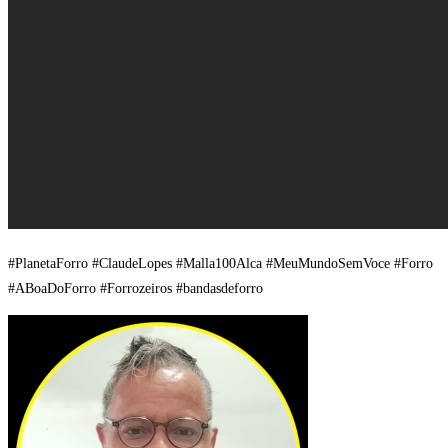
#PlanetaForro #ClaudeLopes #Malla100Alca #MeuMundoSemVoce #Forro
#ABoaDoForro #Forrozeiros #bandasdeforro