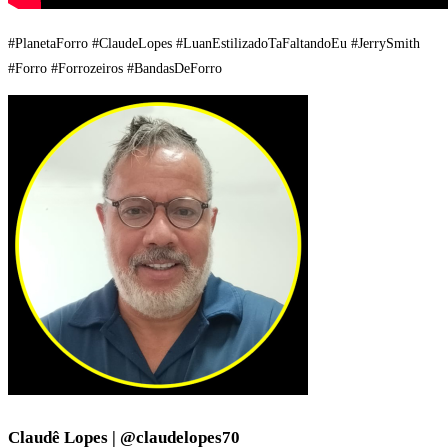
#PlanetaForro #ClaudeLopes #LuanEstilizadoTaFaltandoEu #JerrySmith
#Forro #Forrozeiros #BandasDeForro
Claudê Lopes | @claudelopes70