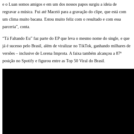
e o Luan somos amigos e em um dos nossos papos surgiu a ideia de
regravar a música. Fui até Maceió para a gravação do clipe, que está com
um clima muito bacana. Estou muito feliz com o resultado e com essa
parceria”, conta.
“Tá Faltando Eu” faz parte do EP que leva o mesmo nome do single, e que
já é sucesso pelo Brasil, além de viralizar no TikTok, ganhando milhares de
versões – inclusive de Lorena Improta. A faixa também alcançou a 87ª
posição no Spotify e figurou entre as Top 50 Viral do Brasil.