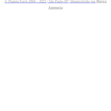
© Planeta Forró 2004 – 2025 | São Paulo-SP | Desenvolvido por
Mavica
Assessoria