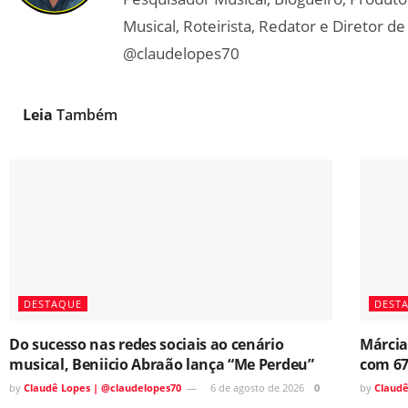
Musical, Roteirista, Redator e Diretor 
@claudelopes70
Leia
Também
DESTAQUE
DEST
Do sucesso nas redes sociais ao cenário
Márcia
musical, Beniicio Abraão lança “Me Perdeu”
com 67
by
Claudê Lopes | @claudelopes70
6 de agosto de 2026
0
by
Claudê