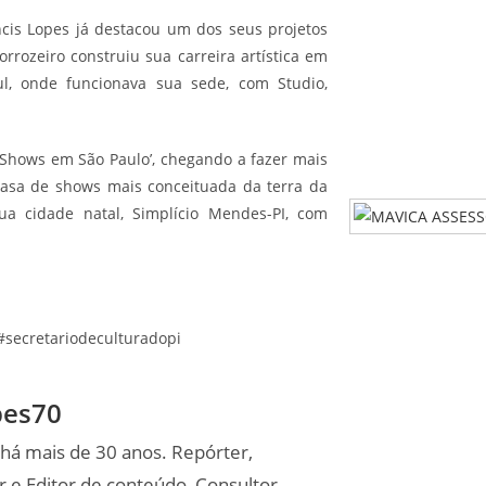
ncis Lopes já destacou um dos seus projetos
orrozeiro construiu sua carreira artística em
l, onde funcionava sua sede, com Studio,
 Shows em São Paulo’, chegando a fazer mais
asa de shows mais conceituada da terra da
sua cidade natal, Simplício Mendes-PI, com
 #secretariodeculturadopi
pes70
 há mais de 30 anos. Repórter,
r e Editor de conteúdo, Consultor