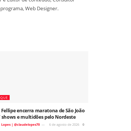
de programa, Web Designer.
AQUE
 Fellipe encerra maratona de São João
 shows e multidões pelo Nordeste
 Lopes | @claudelopes70
6 de agosto de 2026
0