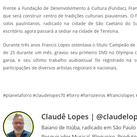
Frente a Fundação de Desenvolvimento à Cultura (Fundac), Fra
que será construir centro de tradições culturais piauienses. O f
solos paulistanos, radicado na cidade de São Caetano do Su
escritório, agora passará a sediar na cidade de Teresina.
Durante três anos Francis Lopes ostentava o título ‘Campeão de
de 25 durante um mês, gravou seu primeiro DVD no Olympia c
garoa, e seu último trabalho audiovisual foi registrado na 
participações de diversos artistas regionais e nacionais.
#planetaforro #claudelopes70 #forro #forrozeiros #francislopes
Claudê Lopes | @claudelo
Baiano de Itiúba, radicado em São Paulo
Pesquisador Musical, Blogueiro, Produto