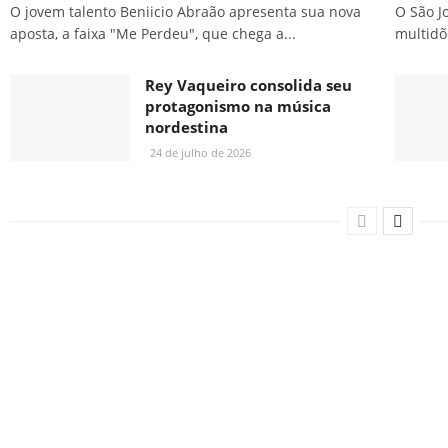
O jovem talento Beniicio Abraão apresenta sua nova
O São J
aposta, a faixa "Me Perdeu", que chega a...
multidõe
Rey Vaqueiro consolida seu
protagonismo na música
nordestina
24 de julho de 2026