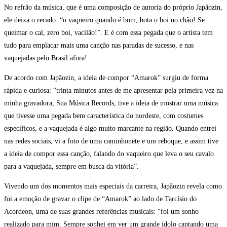
No refrão da música, que é uma composição de autoria do próprio Japãozin,
ele deixa o recado: “o vaqueiro quando é bom, bota o boi no chão! Se
queimar o cal, zero boi, vacilão!”. E é com essa pegada que o artista tem
tudo para emplacar mais uma canção nas paradas de sucesso, e nas
vaquejadas pelo Brasil afora!
De acordo com Japãozin, a ideia de compor “Amarok” surgiu de forma
rápida e curiosa: “trinta minutos antes de me apresentar pela primeira vez na
minha gravadora, Sua Música Records, tive a ideia de mostrar uma música
que tivesse uma pegada bem característica do nordeste, com costumes
específicos, e a vaquejada é algo muito marcante na região. Quando entrei
nas redes sociais, vi a foto de uma caminhonete e um reboque, e assim tive
a ideia de compor essa canção, falando do vaqueiro que leva o seu cavalo
para a vaquejada, sempre em busca da vitória”.
Vivendo um dos momentos mais especiais da carreira, Japãozin revela como
foi a emoção de gravar o clipe de “Amarok” ao lado de Tarcísio do
Acordeon, uma de suas grandes referências musicais: “foi um sonho
realizado para mim. Sempre sonhei em ver um grande ídolo cantando uma