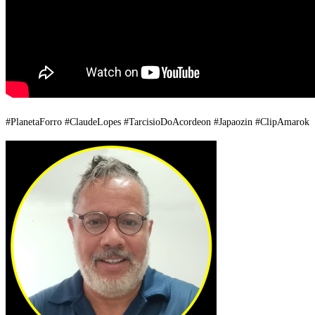
#PlanetaForro #ClaudeLopes #TarcisioDoAcordeon #Japaozin #ClipAmarok