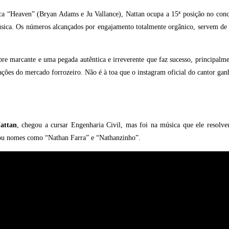
a “Heaven” (Bryan Adams e Ju Vallance), Nattan ocupa a 15ª posição no concor
sica. Os números alcançados por engajamento totalmente orgânico, servem de t
bre marcante e uma pegada autêntica e irreverente que faz sucesso, principalm
ações do mercado forrozeiro. Não é à toa que o instagram oficial do cantor ga
attan
, chegou a cursar Engenharia Civil, mas foi na música que ele resolv
usou nomes como “Nathan Farra” e “Nathanzinho”.