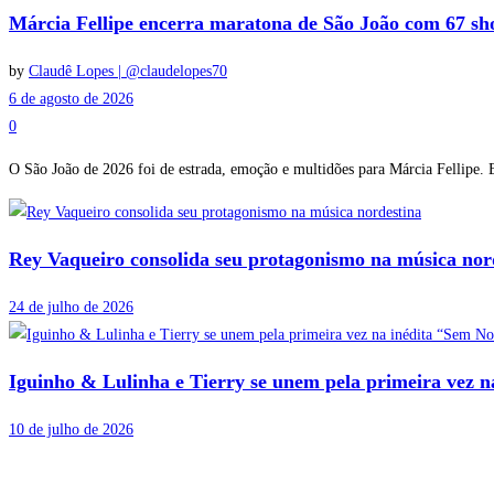
Márcia Fellipe encerra maratona de São João com 67 sh
by
Claudê Lopes | @claudelopes70
6 de agosto de 2026
0
O São João de 2026 foi de estrada, emoção e multidões para Márcia Fellipe. E
Rey Vaqueiro consolida seu protagonismo na música nor
24 de julho de 2026
Iguinho & Lulinha e Tierry se unem pela primeira vez 
10 de julho de 2026