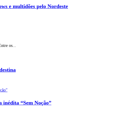
ows e multidões pelo Nordeste
ntre os...
destina
na inédita “Sem Noção”