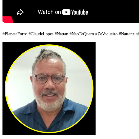
#PlanetaForro #ClaudeLopes #Nattan #NaoTeQuero #ZeVaqueiro #Nattanz