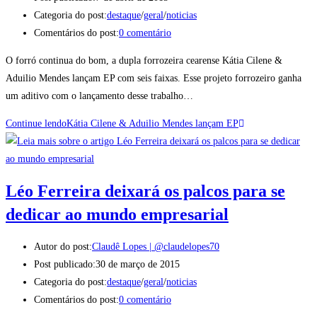
Categoria do post:
destaque
/
geral
/
noticias
Comentários do post:
0 comentário
O forró continua do bom, a dupla forrozeira cearense Kátia Cilene &
Aduilio Mendes lançam EP com seis faixas. Esse projeto forrozeiro ganha
um aditivo com o lançamento desse trabalho…
Continue lendo
Kátia Cilene & Aduilio Mendes lançam EP
Léo Ferreira deixará os palcos para se
dedicar ao mundo empresarial
Autor do post:
Claudê Lopes | @claudelopes70
Post publicado:
30 de março de 2015
Categoria do post:
destaque
/
geral
/
noticias
Comentários do post:
0 comentário