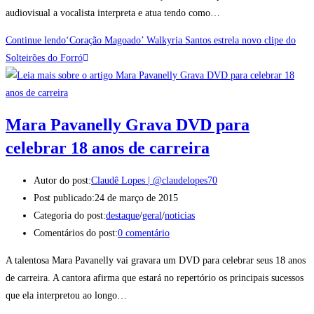
audiovisual a vocalista interpreta e atua tendo como…
Continue lendo
‘Coração Magoado’ Walkyria Santos estrela novo clipe do
Solteirões do Forró
Mara Pavanelly Grava DVD para
celebrar 18 anos de carreira
Autor do post:
Claudê Lopes | @claudelopes70
Post publicado:
24 de março de 2015
Categoria do post:
destaque
/
geral
/
noticias
Comentários do post:
0 comentário
A talentosa Mara Pavanelly vai gravara um DVD para celebrar seus 18 anos
de carreira. A cantora afirma que estará no repertório os principais sucessos
que ela interpretou ao longo…