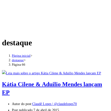
destaque
Página inicial
>
destaque
>
Página 66
Kátia Cilene & Aduilio Mendes lançam
EP
Autor do post:
Claudê Lopes | @claudelopes70
Post publicado:
7 de abril de 2015