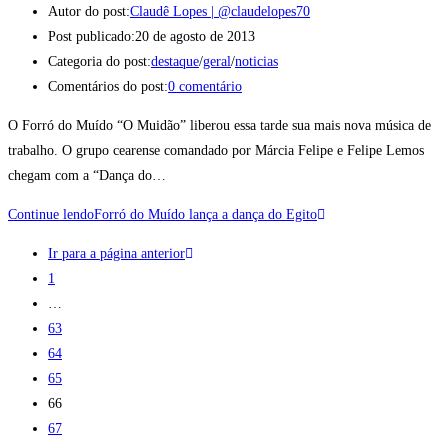
Autor do post:
Claudê Lopes | @claudelopes70
Post publicado:
20 de agosto de 2013
Categoria do post:
destaque
/
geral
/
noticias
Comentários do post:
0 comentário
O Forró do Muído “O Muidão” liberou essa tarde sua mais nova música de
trabalho. O grupo cearense comandado por Márcia Felipe e Felipe Lemos
chegam com a “Dança do…
Continue lendo
Forró do Muído lança a dança do Egito
Ir para a página anterior
1
…
63
64
65
66
67