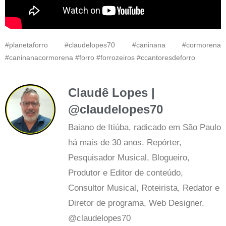
#planetaforro #claudelopes70 #caninana #cormorena
#caninanacormorena #forro #forrozeiros #ccantoresdeforro
Claudê Lopes |
@claudelopes70
Baiano de Itiúba, radicado em São Paulo
há mais de 30 anos. Repórter,
Pesquisador Musical, Blogueiro,
Produtor e Editor de conteúdo,
Consultor Musical, Roteirista, Redator e
Diretor de programa, Web Designer.
@claudelopes70