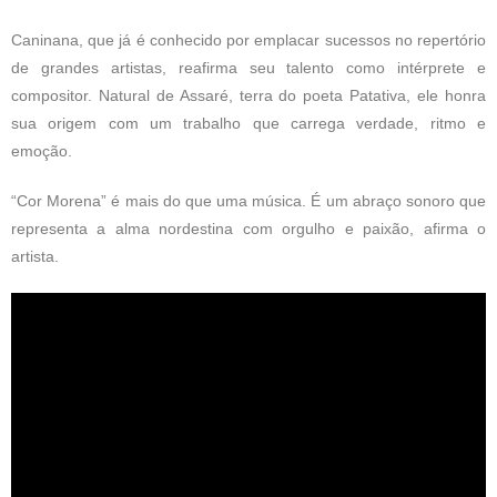
Caninana, que já é conhecido por emplacar sucessos no repertório
de grandes artistas, reafirma seu talento como intérprete e
compositor. Natural de Assaré, terra do poeta Patativa, ele honra
sua origem com um trabalho que carrega verdade, ritmo e
emoção.
“Cor Morena” é mais do que uma música. É um abraço sonoro que
representa a alma nordestina com orgulho e paixão, afirma o
artista.