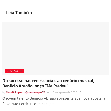
Leia
Também
DESTAQUE
Do sucesso nas redes sociais ao cenário musical,
Beniicio Abraão lança “Me Perdeu”
by
Claudê Lopes | @claudelopes70
6 de agosto de 2026
0
O jovem talento Beniicio Abraão apresenta sua nova aposta, a
faixa "Me Perdeu", que chega a...