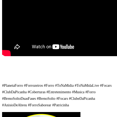
#PlanetaForro #Forrozeiros #Forro #ToNaMidia #ToNaMidaLive #Focars
#ClubDaPicanha #Coberturas #Entretenimento #Musica #Forro
#BrenoSoltoDuasFases #BrenoSolto #Focars #ClubeDaPicanha
#AnisioDeAbreu #ForroSaborear #Patricinha