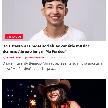
DESTAQUE
Do sucesso nas redes sociais ao cenário musical,
Beniicio Abraão lança “Me Perdeu”
by
Claudê Lopes | @claudelopes70
6 de agosto de 2026
0
O jovem talento Beniicio Abraão apresenta sua nova aposta, a
faixa "Me Perdeu", que chega a...