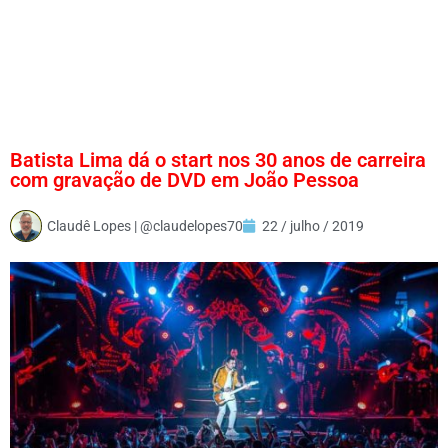
Batista Lima dá o start nos 30 anos de carreira
com gravação de DVD em João Pessoa
Claudê Lopes | @claudelopes70
22 / julho / 2019