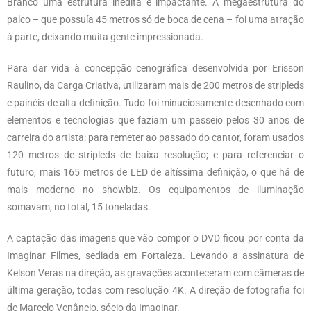
Branco uma estrutura inédita e impactante. A megaestrutura do
palco – que possuía 45 metros só de boca de cena – foi uma atração
à parte, deixando muita gente impressionada.
Para dar vida à concepção cenográfica desenvolvida por Erisson
Raulino, da Carga Criativa, utilizaram mais de 200 metros de stripleds
e painéis de alta definição. Tudo foi minuciosamente desenhado com
elementos e tecnologias que faziam um passeio pelos 30 anos de
carreira do artista: para remeter ao passado do cantor, foram usados
120 metros de stripleds de baixa resolução; e para referenciar o
futuro, mais 165 metros de LED de altíssima definição, o que há de
mais moderno no showbiz. Os equipamentos de iluminação
somavam, no total, 15 toneladas.
A captação das imagens que vão compor o DVD ficou por conta da
Imaginar Filmes, sediada em Fortaleza. Levando a assinatura de
Kelson Veras na direção, as gravações aconteceram com câmeras de
última geração, todas com resolução 4K. A direção de fotografia foi
de Marcelo Venâncio, sócio da Imaginar.