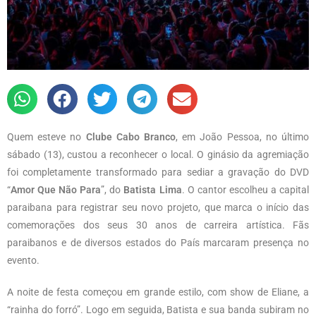
Quem esteve no
Clube Cabo Branco
, em João Pessoa, no último
sábado (13), custou a reconhecer o local. O ginásio da agremiação
foi completamente transformado para sediar a gravação do DVD
“
Amor Que Não Para
”, do
Batista Lima
. O cantor escolheu a capital
paraibana para registrar seu novo projeto, que marca o início das
comemorações dos seus 30 anos de carreira artística. Fãs
paraibanos e de diversos estados do País marcaram presença no
evento.
A noite de festa começou em grande estilo, com show de Eliane, a
“rainha do forró”. Logo em seguida, Batista e sua banda subiram no