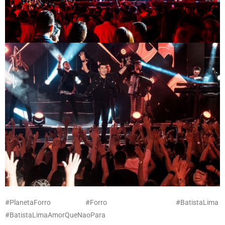
#PlanetaForro #Forro #BatistaLima
#BatistaLimaAmorQueNaoPara