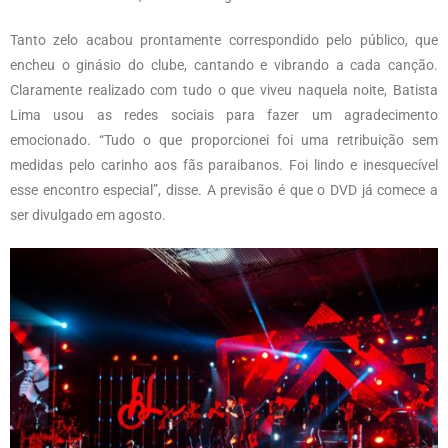
Tanto zelo acabou prontamente correspondido pelo público, que
encheu o ginásio do clube, cantando e vibrando a cada canção.
Claramente realizado com tudo o que viveu naquela noite, Batista
Lima usou as redes sociais para fazer um agradecimento
emocionado. “Tudo o que proporcionei foi uma retribuição sem
medidas pelo carinho aos fãs paraibanos. Foi lindo e inesquecível
esse encontro especial”, disse. A previsão é que o DVD já comece a
ser divulgado em agosto.