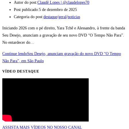
Autor do post:
Claudê Lopes | @claudelopes70
Post publicado:
5 de dezembro de 2025
Categoria do post:
destaque
/
geral
/
noticias
Iniciando 2026 com o pé direito, Yara Tchê e Alessandro, à frente da banda
Seu Desejo, anunciam a gravação de seu novo DVD “O Tempo Não Para”.
No entardecer do…
Continue lendo
Seu Desejo, anunciam gravação do novo DVD “O Tempo
Não Para”, em São Paulo
VÍDEO DESTAQUE
ASSISTA MAIS VÍDEOS NO NOSSO CANAL