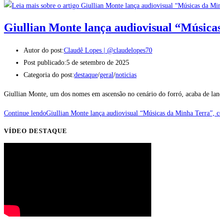
Giullian Monte lança audiovisual “Músicas
Autor do post:
Claudê Lopes | @claudelopes70
Post publicado:
5 de setembro de 2025
Categoria do post:
destaque
/
geral
/
noticias
Giullian Monte, um dos nomes em ascensão no cenário do forró, acaba de la
Continue lendo
Giullian Monte lança audiovisual “Músicas da Minha Terra”, ce
VÍDEO DESTAQUE