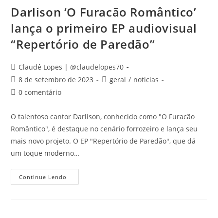
Participação
De
Darlison ‘O Furacão Romântico’
João
Gomes
lança o primeiro EP audiovisual
“Repertório de Paredão”
Autor
Claudê Lopes | @claudelopes70
do
Post
Categoria
8 de setembro de 2023
geral
/
noticias
post:
publicado:
do
Comentários
0 comentário
post:
do
post:
O talentoso cantor Darlison, conhecido como "O Furacão
Romântico", é destaque no cenário forrozeiro e lança seu
mais novo projeto. O EP "Repertório de Paredão", que dá
um toque moderno…
Darlison
Continue Lendo
‘O
Furacão
Romântico’
Lança
O
Primeiro