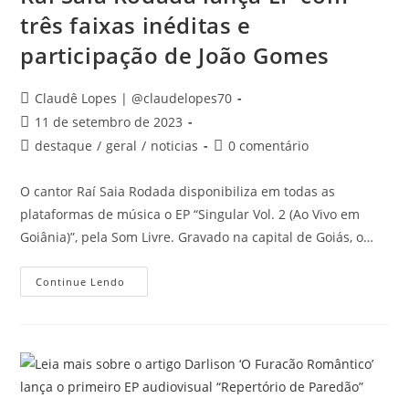
três faixas inéditas e
participação de João Gomes
Autor
Claudê Lopes | @claudelopes70
do
Post
11 de setembro de 2023
post:
publicado:
Categoria
Comentários
destaque
/
geral
/
noticias
0 comentário
do
do
post:
post:
O cantor Raí Saia Rodada disponibiliza em todas as
plataformas de música o EP “Singular Vol. 2 (Ao Vivo em
Goiânia)”, pela Som Livre. Gravado na capital de Goiás, o…
Raí
Continue Lendo
Saia
Rodada
Lança
EP
Com
Três
Faixas
Inéditas
E