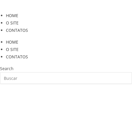
Ir
para
HOME
o
O SITE
conteúdo
CONTATOS
HOME
O SITE
CONTATOS
Search