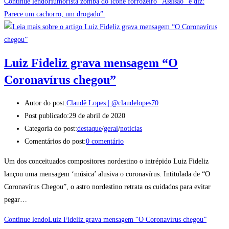
Continue lendo
Humorista zomba do ícone forrozeiro “Assisão” e diz:
Parece um cachorro, um drogado”.
Luiz Fideliz grava mensagem “O
Coronavírus chegou”
Autor do post:
Claudê Lopes | @claudelopes70
Post publicado:
29 de abril de 2020
Categoria do post:
destaque
/
geral
/
noticias
Comentários do post:
0 comentário
Um dos conceituados compositores nordestino o intrépido Luiz Fideliz
lançou uma mensagem ‘música’ alusiva o coronavírus. Intitulada de “O
Coronavírus Chegou”, o astro nordestino retrata os cuidados para evitar
pegar…
Continue lendo
Luiz Fideliz grava mensagem “O Coronavírus chegou”