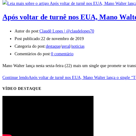
Após voltar de turnê nos EUA, Mano Walte
Autor do post:
Claudê Lopes | @claudelopes70
Post publicado:
22 de novembro de 2019
Categoria do post:
destaque
/
geral
/
noticias
Comentários do post:
0 comentário
Mano Walter lança nesta sexta-feira (22) mais um single que promete se tra
Continue lendo
Após voltar de turnê nos EUA, Mano Walter lança o single “T
VÍDEO DESTAQUE