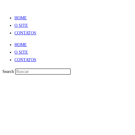
Ir
para
HOME
o
O SITE
conteúdo
CONTATOS
HOME
O SITE
CONTATOS
Search