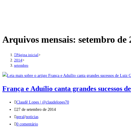
Arquivos mensais: setembro de 
Página inicial
>
2014
>
setembro
França e Aduílio canta grandes sucessos d
Autor
Claudê Lopes | @claudelopes70
do
Post
27 de setembro de 2014
post:
publicado:
Categoria
geral
/
noticias
do
Comentários
0 comentário