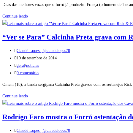
post:
do
Duas das melhores vozes que o forró já produziu. França (o homem de Tucano
post:
França
Continue lendo
e
Aduílio
“Ver se Para” Calcinha Preta grava com R
canta
grandes
Autor
Claudê Lopes | @claudelopes70
sucessos
do
Post
19 de setembro de 2014
de
post:
publicado:
Categoria
geral
/
noticias
Luiz
do
Comentários
0 comentário
Gonzaga
post:
do
Ontem (18), a banda sergipana Calcinha Preta gravou com os sertanejos Rick 
post:
“Ver
Continue lendo
se
Para”
Rodrigo Faro mostra o Forró ostentação d
Calcinha
Preta
Autor
Claudê Lopes | @claudelopes70
grava