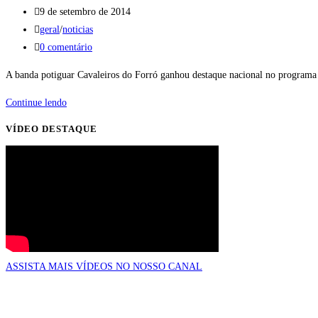
do
Post
9 de setembro de 2014
com
post:
publicado:
Categoria
geral
/
noticias
Rick
do
Comentários
0 comentário
&
post:
do
Renner
A banda potiguar Cavaleiros do Forró ganhou destaque nacional no program
post:
e
Rodrigo
Continue lendo
tem
Faro
novo
VÍDEO DESTAQUE
mostra
vocalista
o
Forró
ostentação
dos
Cavaleiros
do
Forró
ASSISTA MAIS VÍDEOS NO NOSSO CANAL