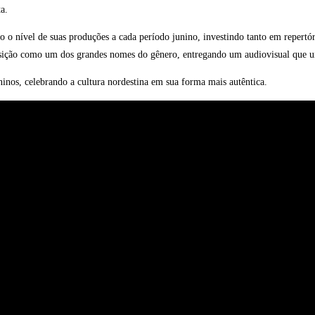
ta.
 o nível de suas produções a cada período junino, investindo tanto em repertó
 posição como um dos grandes nomes do gênero, entregando um audiovisual que 
uninos, celebrando a cultura nordestina em sua forma mais autêntica.