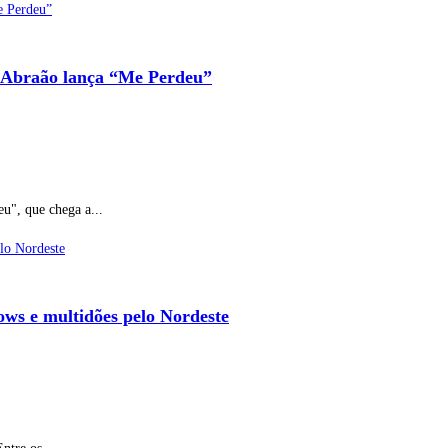
io Abraão lança “Me Perdeu”
u", que chega a...
ows e multidões pelo Nordeste