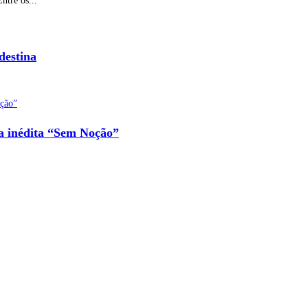
ntre os...
destina
na inédita “Sem Noção”