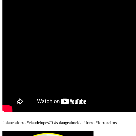
#planetaforro #claudelopes70 #solangealmeida #forro #forrozeiros