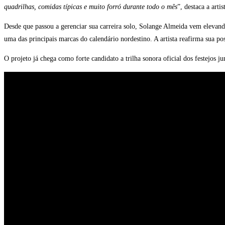
quadrilhas, comidas típicas e muito forró durante todo o mês
”, destaca a artis
Desde que passou a gerenciar sua carreira solo, Solange Almeida vem elevando
uma das principais marcas do calendário nordestino. A artista reafirma sua
O projeto já chega como forte candidato a trilha sonora oficial dos festejos j