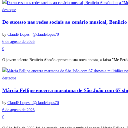
destaque
Do sucesso nas redes sociais ao cenário musical, Beniic
by
Claudê Lopes | @claudelopes70
6 de agosto de 2026
0
O jovem talento Beniicio Abraão apresenta sua nova aposta, a faixa "Me Perde
destaque
Márcia Fellipe encerra maratona de São João com 67 sh
by
Claudê Lopes | @claudelopes70
6 de agosto de 2026
0