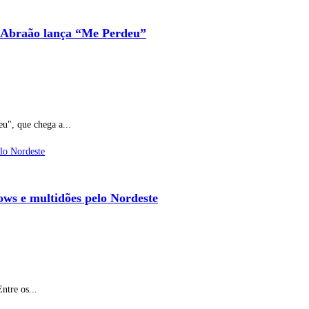
io Abraão lança “Me Perdeu”
u", que chega a...
ows e multidões pelo Nordeste
ntre os...