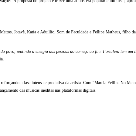
avações. A proposta do projeto é trazer uma atmosfera popular e intimista, apr
attos, Jotavê, Katia e Aduillio, Som de Faculdade e Fellipe Matheus, filho da
o do povo, sentindo a energia das pessoas do começo ao fim. Fortaleza tem um l
ia.
eforçando a fase intensa e produtiva da artista. Com “Márcia Fellipe No Mei
ançamento das músicas inéditas nas plataformas digitais.