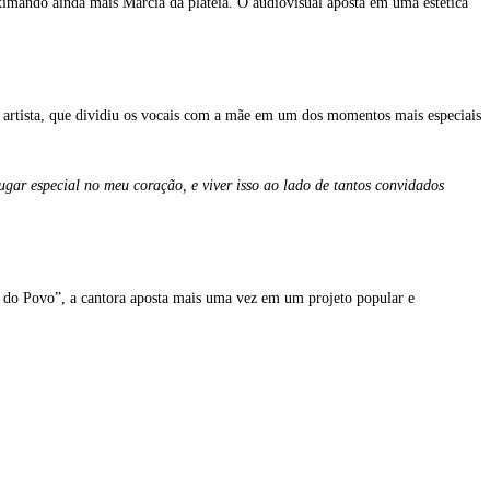
oximando ainda mais Márcia da plateia. O audiovisual aposta em uma estética
 artista, que dividiu os vocais com a mãe em um dos momentos mais especiais
ugar especial no meu coração, e viver isso ao lado de tantos convidados
o do Povo”, a cantora aposta mais uma vez em um projeto popular e