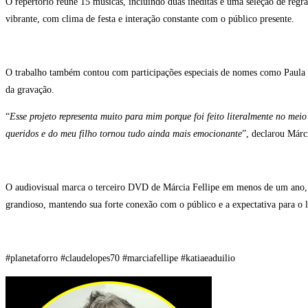
O repertório reúne 15 músicas, incluindo duas inéditas e uma seleção de regr
vibrante, com clima de festa e interação constante com o público presente.
O trabalho também contou com participações especiais de nomes como Paula M
da gravação.
“
Esse projeto representa muito para mim porque foi feito literalmente no mei
queridos e do meu filho tornou tudo ainda mais emocionante
”, declarou Márc
O audiovisual marca o terceiro DVD de Márcia Fellipe em menos de um ano, r
grandioso, mantendo sua forte conexão com o público e a expectativa para o l
#planetaforro #claudelopes70 #marciafellipe #katiaeaduilio