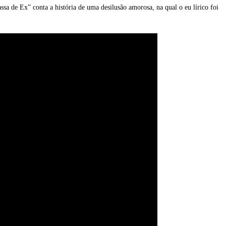
a de Ex” conta a história de uma desilusão amorosa, na qual o eu lírico foi