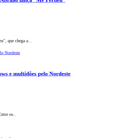
io Abraão lança “Me Perdeu”
u", que chega a...
ows e multidões pelo Nordeste
ntre os...