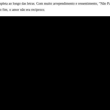
pleta ao longo das letras. Com muito arrependimento e ressentimento, “Não Pass
no fim, o amor não era recíproco.