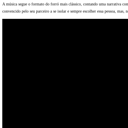
A música segue o formato do forró mais clássico, contando uma narrativa com
convencido pelo seu parceiro a se isolar e sempre escolher essa pessoa, mas, 