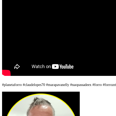
#planetaforro #claudelopes70 #marapavanelly #naopassadeex #forro #forrozei