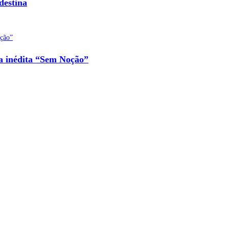
destina
na inédita “Sem Noção”