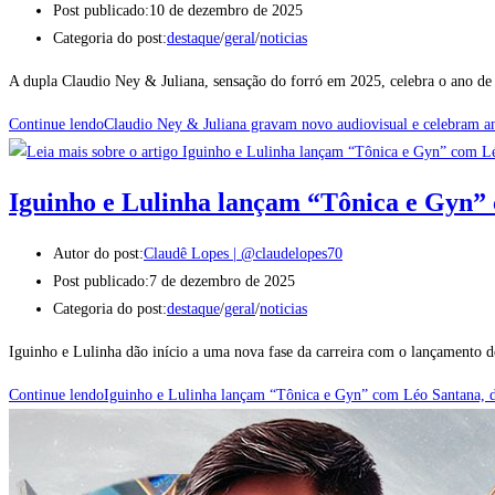
Post publicado:
10 de dezembro de 2025
Categoria do post:
destaque
/
geral
/
noticias
A dupla Claudio Ney & Juliana, sensação do forró em 2025, celebra o ano de
Continue lendo
Claudio Ney & Juliana gravam novo audiovisual e celebram an
Iguinho e Lulinha lançam “Tônica e Gyn” 
Autor do post:
Claudê Lopes | @claudelopes70
Post publicado:
7 de dezembro de 2025
Categoria do post:
destaque
/
geral
/
noticias
Iguinho e Lulinha dão início a uma nova fase da carreira com o lançamento 
Continue lendo
Iguinho e Lulinha lançam “Tônica e Gyn” com Léo Santana, d