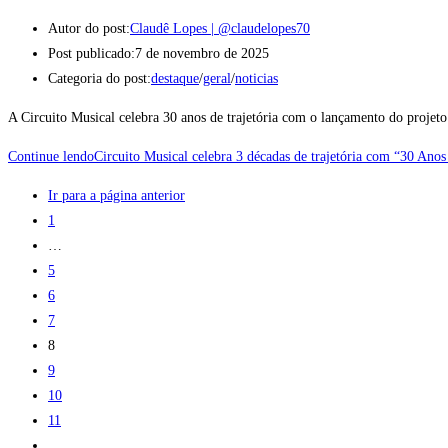
Autor do post:
Claudê Lopes | @claudelopes70
Post publicado:
7 de novembro de 2025
Categoria do post:
destaque
/
geral
/
noticias
A Circuito Musical celebra 30 anos de trajetória com o lançamento do projet
Continue lendo
Circuito Musical celebra 3 décadas de trajetória com “30 Anos 
Ir para a página anterior
1
…
5
6
7
8
9
10
11
…