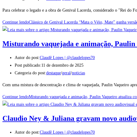
Para celebrar o legado e a obra de Genival Lacerda, considerado o "Rei do
Continue lendo
Clássico de Genival Lacerda “Mata o Véio, Mate” ganha vers
Misturando vaquejada e animação, Paulin 
Autor do post:
Claudê Lopes | @claudelopes70
Post publicado:
11 de dezembro de 2025
Categoria do post:
destaque
/
geral
/
noticias
Com uma mistura de descontração e clima de vaquejada, Paulin Vaqueiro apres
Continue lendo
Misturando vaquejada e animação, Paulin Vaqueiro atualiza c
Claudio Ney & Juliana gravam novo audiov
Autor do post:
Claudê Lopes | @claudelopes70