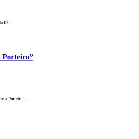
dia 07…
 Porteira”
bre a Porteira”.…