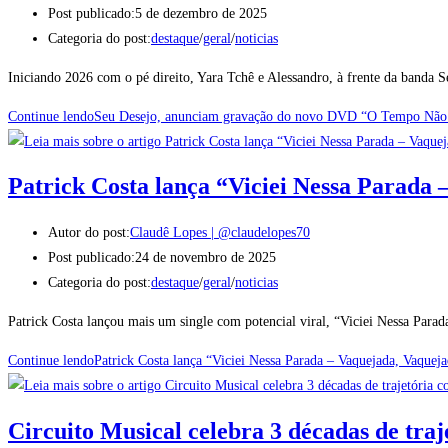
Post publicado:
5 de dezembro de 2025
Categoria do post:
destaque
/
geral
/
noticias
Iniciando 2026 com o pé direito, Yara Tchê e Alessandro, à frente da ban
Continue lendo
Seu Desejo, anunciam gravação do novo DVD “O Tempo Não 
Patrick Costa lança “Viciei Nessa Parada
Autor do post:
Claudê Lopes | @claudelopes70
Post publicado:
24 de novembro de 2025
Categoria do post:
destaque
/
geral
/
noticias
Patrick Costa lançou mais um single com potencial viral, “Viciei Nessa Parad
Continue lendo
Patrick Costa lança “Viciei Nessa Parada – Vaquejada, Vaquej
Circuito Musical celebra 3 décadas de traj