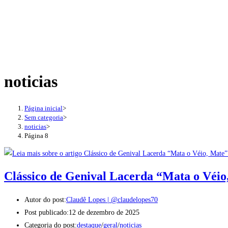
noticias
Página inicial
>
Sem categoria
>
noticias
>
Página 8
Clássico de Genival Lacerda “Mata o Véi
Autor do post:
Claudê Lopes | @claudelopes70
Post publicado:
12 de dezembro de 2025
Categoria do post:
destaque
/
geral
/
noticias