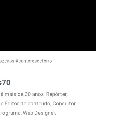
ozeiros #cantoresdeforro
s70
há mais de 30 anos. Repórter,
 e Editor de conteúdo, Consultor
 programa, Web Designer.