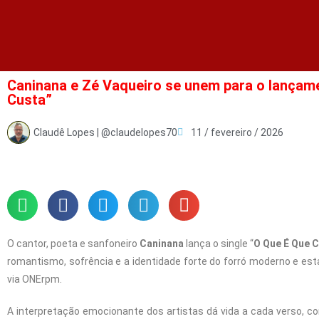
Caninana e Zé Vaqueiro se unem para o lançame
Custa”
Claudê Lopes | @claudelopes70
11 / fevereiro / 2026
O cantor, poeta e sanfoneiro
Caninana
lança o single “
O Que É Que 
romantismo, sofrência e a identidade forte do forró moderno e est
via ONErpm.
A interpretação emocionante dos artistas dá vida a cada verso, co