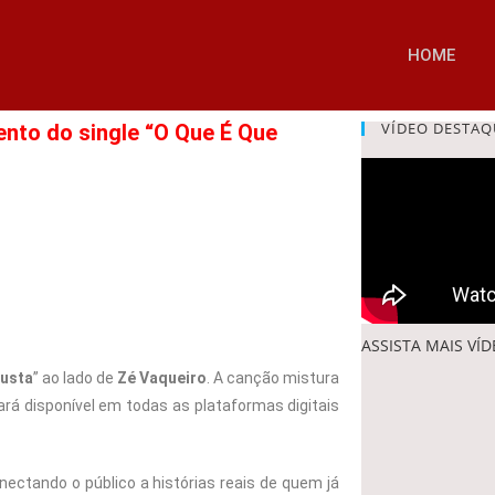
HOME
VÍDEO DESTAQ
nto do single “O Que É Que
ASSISTA MAIS VÍ
Custa
” ao lado de
Zé Vaqueiro
. A canção mistura
ará disponível em todas as plataformas digitais
nectando o público a histórias reais de quem já