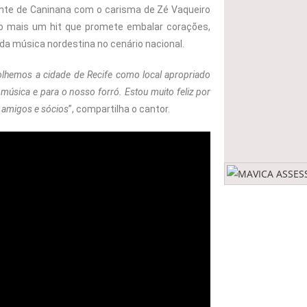
nte de Caninana com o carisma de Zé Vaqueiro
o mais um hit que promete embalar corações,
da música nordestina no cenário nacional.
lhemos a cidade de Recife como local apropriado
úsica e para o nosso forró. Estou muito feliz por
, amigos e sócios
”, compartilha o cantor.