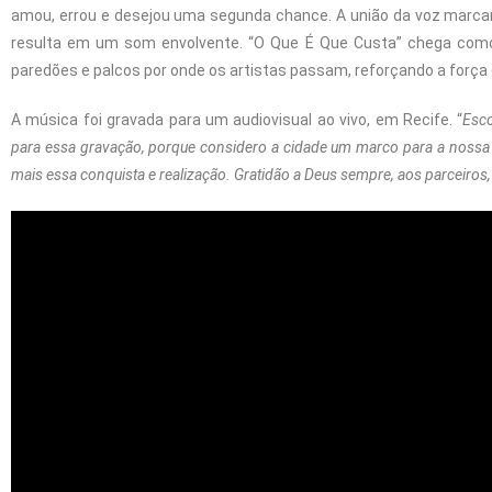
amou, errou e desejou uma segunda chance. A união da voz marca
resulta em um som envolvente. “O Que É Que Custa” chega com
paredões e palcos por onde os artistas passam, reforçando a força 
A música foi gravada para um audiovisual ao vivo, em Recife. “
Esco
para essa gravação, porque considero a cidade um marco para a nossa m
mais essa conquista e realização. Gratidão a Deus sempre, aos parceiros