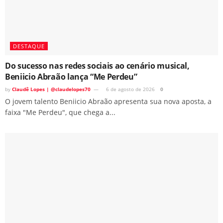
DESTAQUE
Do sucesso nas redes sociais ao cenário musical,
Beniicio Abraão lança “Me Perdeu”
by
Claudê Lopes | @claudelopes70
6 de agosto de 2026
0
O jovem talento Beniicio Abraão apresenta sua nova aposta, a
faixa "Me Perdeu", que chega a...