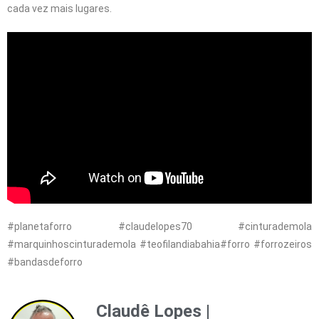
cada vez mais lugares.
#planetaforro #claudelopes70 #cinturademola
#marquinhoscinturademola #teofilandiabahia#forro #forrozeiros
#bandasdeforro
Claudê Lopes |