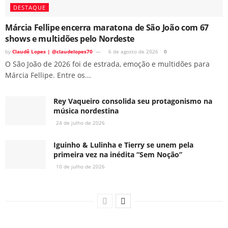
DESTAQUE
Márcia Fellipe encerra maratona de São João com 67
shows e multidões pelo Nordeste
by
Claudê Lopes | @claudelopes70
6 de agosto de 2026
0
O São João de 2026 foi de estrada, emoção e multidões para
Márcia Fellipe. Entre os...
Rey Vaqueiro consolida seu protagonismo na
música nordestina
24 de julho de 2026
Iguinho & Lulinha e Tierry se unem pela
primeira vez na inédita “Sem Noção”
10 de julho de 2026