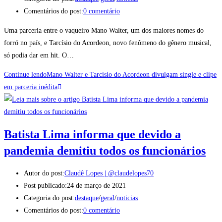
Comentários do post:
0 comentário
Uma parceria entre o vaqueiro Mano Walter, um dos maiores nomes do
forró no país, e Tarcísio do Acordeon, novo fenômeno do gênero musical,
só podia dar em hit. O…
Continue lendo
Mano Walter e Tarcísio do Acordeon divulgam single e clipe
em parceria inédita
Batista Lima informa que devido a
pandemia demitiu todos os funcionários
Autor do post:
Claudê Lopes | @claudelopes70
Post publicado:
24 de março de 2021
Categoria do post:
destaque
/
geral
/
noticias
Comentários do post:
0 comentário