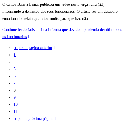
O cantor Batista Lima, publicou um vídeo nesta terça-feira (23),
informando a demissão dos seus funcionários. O artista fez um desabafo
emocionado, relata que lutou muito para que isso não…
Continue lendo
Batista Lima informa que devido a pandemia demitiu todos
os funcionários
Ir para a página anterior
1
…
5
6
7
8
9
10
11
Ir para a próxima página