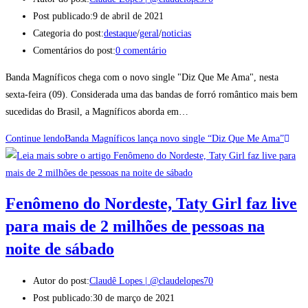
Post publicado:
9 de abril de 2021
Categoria do post:
destaque
/
geral
/
noticias
Comentários do post:
0 comentário
Banda Magníficos chega com o novo single "Diz Que Me Ama", nesta
sexta-feira (09). Considerada uma das bandas de forró romântico mais bem
sucedidas do Brasil, a Magníficos aborda em…
Continue lendo
Banda Magníficos lança novo single “Diz Que Me Ama”
Fenômeno do Nordeste, Taty Girl faz live
para mais de 2 milhões de pessoas na
noite de sábado
Autor do post:
Claudê Lopes | @claudelopes70
Post publicado:
30 de março de 2021