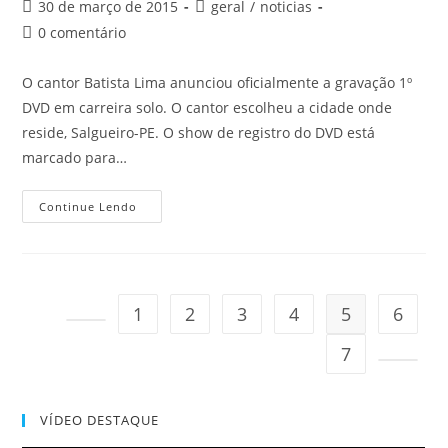
do
Post
Categoria
30 de março de 2015
geral
/
noticias
post:
publicado:
do
Comentários
0 comentário
post:
do
post:
O cantor Batista Lima anunciou oficialmente a gravação 1º
DVD em carreira solo. O cantor escolheu a cidade onde
reside, Salgueiro-PE. O show de registro do DVD está
marcado para…
Batista
Continue Lendo
Lima
Anuncia
Gravação
Do
Seu
1º
DVD
1
2
3
4
5
6
Ir para a página anterior
7
Ir para
VÍDEO DESTAQUE