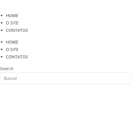
Ir
para
HOME
o
O SITE
conteúdo
CONTATOS
HOME
O SITE
CONTATOS
Search