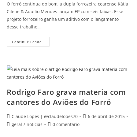
post:
post:
O forró continua do bom, a dupla forrozeira cearense Kátia
Cilene & Aduilio Mendes lançam EP com seis faixas. Esse
projeto forrozeiro ganha um aditivo com o lançamento
desse trabalho…
Kátia
Continue Lendo
Cilene
&
Aduilio
Mendes
Lançam
EP
Rodrigo Faro grava materia com
cantores do Aviões do Forró
Autor
Post
Claudê Lopes | @claudelopes70
6 de abril de 2015
do
publicado:
Categoria
Comentários
geral
/
noticias
0 comentário
post:
do
do
post:
post: