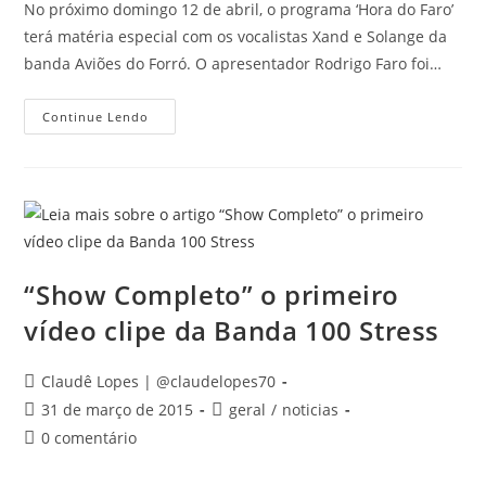
No próximo domingo 12 de abril, o programa ‘Hora do Faro’
terá matéria especial com os vocalistas Xand e Solange da
banda Aviões do Forró. O apresentador Rodrigo Faro foi…
Rodrigo
Continue Lendo
Faro
Grava
Materia
Com
Cantores
Do
Aviões
Do
Forró
“Show Completo” o primeiro
vídeo clipe da Banda 100 Stress
Autor
Claudê Lopes | @claudelopes70
do
Post
Categoria
31 de março de 2015
geral
/
noticias
post:
publicado:
do
Comentários
0 comentário
post:
do
post: