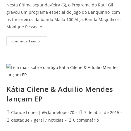
post:
post:
Nesta última segunda-feira (6), o Programa do Raul Gil
gravou um programa especial do Jogo do Banquinho, com
os forrozeiros da banda Malla 100 Alça, Banda Magníficos,
Monique Pessoa e…
Raul
Continue Lendo
Gil
Grava
“Jogo
Do
Banquinho”
Especial
De
Forró
Kátia Cilene & Aduilio Mendes
lançam EP
Autor
Post
Claudê Lopes | @claudelopes70
7 de abril de 2015
do
publicado:
Categoria
Comentários
destaque
/
geral
/
noticias
0 comentário
post:
do
do