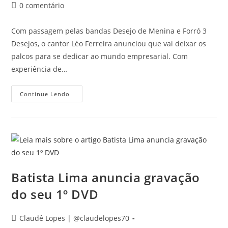
publicado:
do
Comentários
0 comentário
post:
do
post:
Com passagem pelas bandas Desejo de Menina e Forró 3
Desejos, o cantor Léo Ferreira anunciou que vai deixar os
palcos para se dedicar ao mundo empresarial. Com
experiência de…
Léo
Continue Lendo
Ferreira
Deixará
Os
Palcos
Para
Se
Dedicar
Ao
Mundo
Empresarial
Batista Lima anuncia gravação
do seu 1º DVD
Autor
Claudê Lopes | @claudelopes70