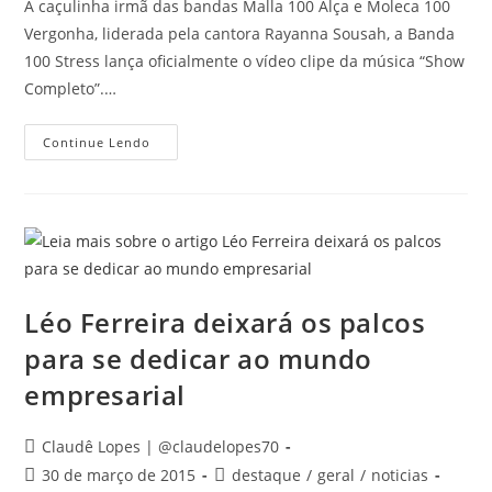
A caçulinha irmã das bandas Malla 100 Alça e Moleca 100
Vergonha, liderada pela cantora Rayanna Sousah, a Banda
100 Stress lança oficialmente o vídeo clipe da música “Show
Completo”.…
“Show
Continue Lendo
Completo”
O
Primeiro
Vídeo
Clipe
Da
Banda
100
Stress
Léo Ferreira deixará os palcos
para se dedicar ao mundo
empresarial
Autor
Claudê Lopes | @claudelopes70
do
Post
Categoria
30 de março de 2015
destaque
/
geral
/
noticias
post: