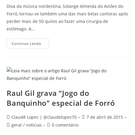
post:
post:
Diva da música nordestina, Solange Almeida do Aviões do
Forró, tornou-se também uma das mais belas cantoras após
perder mais de 50 quilos ao fazer uma cirurgia de
estômago. A…
Solange
Continue Lendo
Almeida
Do
Aviões
Do
Forró
Descarta
Nu:
‘Não
Ficaria
À
Vontade’
Raul Gil grava “Jogo do
Banquinho” especial de Forró
Autor
Post
Claudê Lopes | @claudelopes70
7 de abril de 2015
do
publicado:
Categoria
Comentários
geral
/
noticias
0 comentário
post:
do
do