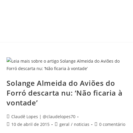
Solange Almeida do Aviões do
Forró descarta nu: ‘Não ficaria à
vontade’
Autor
Claudê Lopes | @claudelopes70
do
Post
Categoria
Comentários
10 de abril de 2015
geral
/
noticias
0 comentário
post:
publicado:
do
do